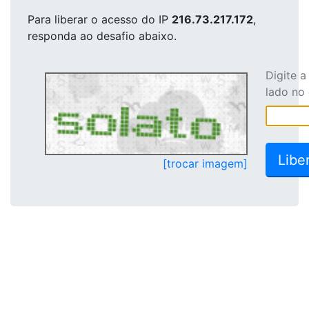
Para liberar o acesso
do IP
216.73.217.172
,
responda ao desafio abaixo.
Digite 
lado no
[trocar imagem]