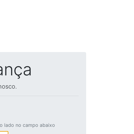
ança
nosco.
ao lado no campo abaixo