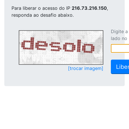
Para liberar o acesso
do IP
216.73.216.150
,
responda ao desafio abaixo.
Digite 
lado no
[trocar imagem]