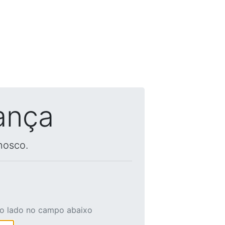
ança
nosco.
ao lado no campo abaixo