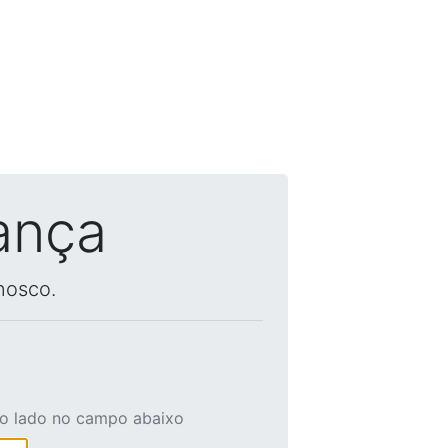
ança
nosco.
ao lado no campo abaixo