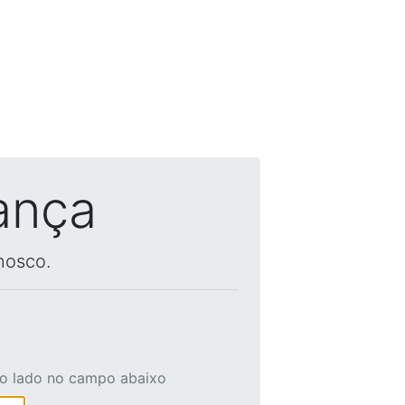
ança
nosco.
ao lado no campo abaixo