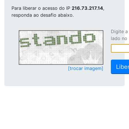
Para liberar o acesso
do IP
216.73.217.14
,
responda ao desafio abaixo.
Digite 
lado no
[trocar imagem]