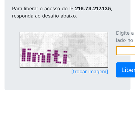
Para liberar o acesso
do IP
216.73.217.135
,
responda ao desafio abaixo.
Digite 
lado no
[trocar imagem]